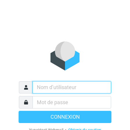
CONNEXION
YunoHost Webmail •
Obtenir du soutien